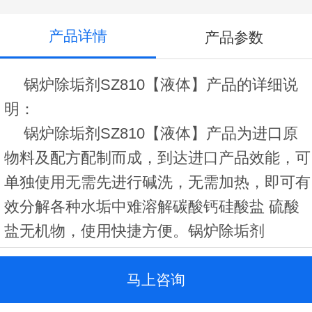
产品详情
产品参数
锅炉除垢剂SZ810【液体】产品的详细说
明：
锅炉除垢剂SZ810【液体】产品为进口原
物料及配方配制而成，到达进口产品效能，可
单独使用无需先进行碱洗，无需加热，即可有
效分解各种水垢中难溶解碳酸钙硅酸盐 硫酸
盐无机物，使用快捷方便。锅炉除垢剂
SZ810【液体】产品在溶解水垢后不会产生难
溶于水的沉淀物质，锅炉除垢剂能快速、彻底
马上咨询
的清除各类饮水锅炉、工业锅炉内结的各种污