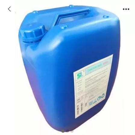
反渗透阻垢剂SS820酸式配方